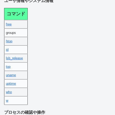
ユーザ情報やシステム情報
コマンド
free
groups
htop
id
lsb_release
top
uname
uptime
who
w
プロセスの確認や操作