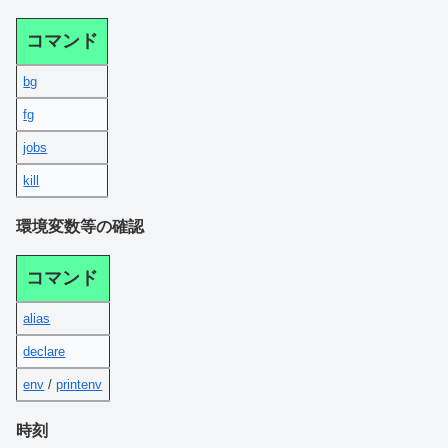
コマンド
bg
fg
jobs
kill
環境変数等の確認
コマンド
alias
declare
env
/
printenv
時刻