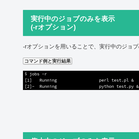
実行中のジョブのみを表示
(-rオプション)
-rオプションを用いることで、実行中のジョ
コマンド例と実行結果
1
$ jobs -r
2
[1]   Running                 perl test.pl &
3
[2]-  Running                 python test.py &