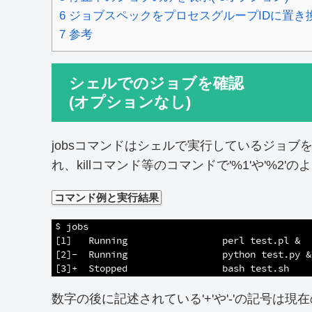
6
ジョブスペックをプロセスグループIDに置き換
7
参考
シェルでのジョブを確認
(オプションなし)
jobsコマンドはシェルで実行しているジョ
れ、killコマンド等のコマンドで'%1'や'%
コマンド例と実行結果
1
$ jobs
2
[1]   Running                 perl test.pl &
3
[2]-  Running                 python test.py &
4
[3]+  Stopped                 bash test.sh
数字の後に記述されている'+'や'-'の記号は