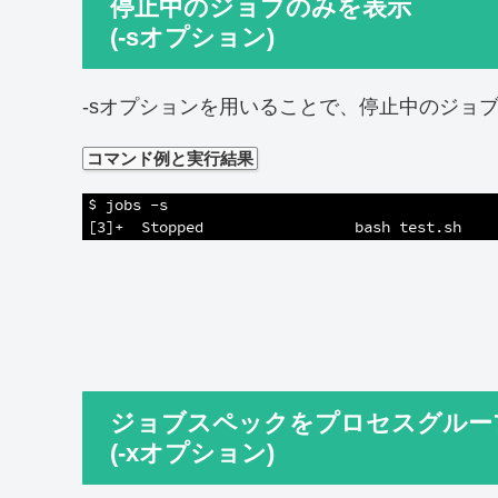
停止中のジョブのみを表示
(-sオプション)
-sオプションを用いることで、停止中のジョ
コマンド例と実行結果
1
$ jobs -s
2
[3]+  Stopped                 bash test.sh
ジョブスペックをプロセスグルー
(-xオプション)