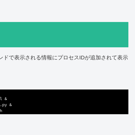
コマンドで表示される情報にプロセスIDが追加されて表示
l &
.py &
h