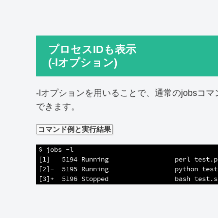
プロセスIDも表示
(-lオプション)
-lオプションを用いることで、通常のjobs
できます。
コマンド例と実行結果
1
$ jobs -l
2
[1]   5194 Running                 perl test.p
3
[2]-  5195 Running                 python test
4
[3]+  5196 Stopped                 bash test.s