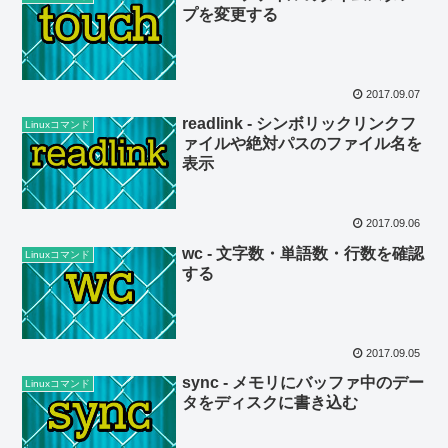
プを変更する
2017.09.07
readlink - シンボリックリンクフ
Linuxコマンド
ァイルや絶対パスのファイル名を
表示
2017.09.06
wc - 文字数・単語数・行数を確認
Linuxコマンド
する
2017.09.05
sync - メモリにバッファ中のデー
Linuxコマンド
タをディスクに書き込む