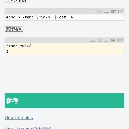
コマンド例
1
echo $'\tabc \r\a\n' | cat -A
実行結果
1
^Iabc ^M^G$
2
$
参考
Gnu Coreutils