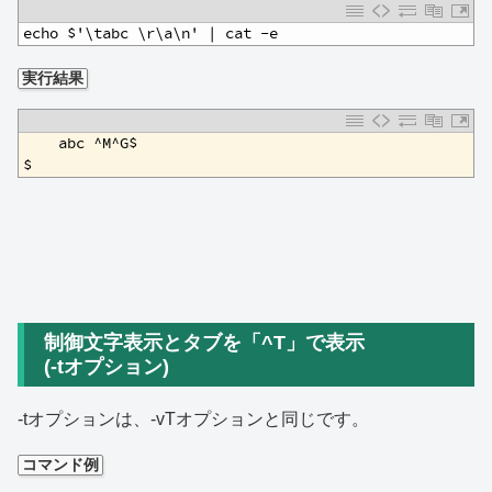
1
echo $'\tabc \r\a\n' | cat -e
実行結果
1
    abc ^M^G$
2
$
制御文字表示とタブを「^T」で表示
(-tオプション)
-tオプションは、-vTオプションと同じです。
コマンド例