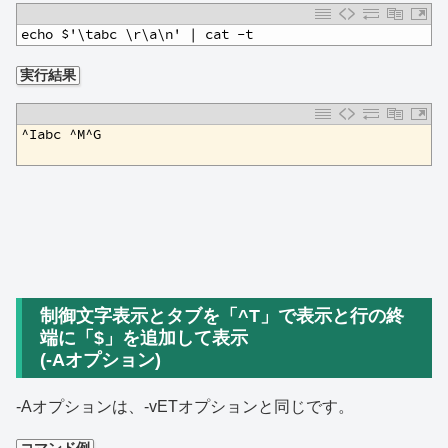
1
echo $'\tabc \r\a\n' | cat -t
実行結果
1
^Iabc ^M^G
2
制御文字表示とタブを「^T」で表示と行の終
端に「$」を追加して表示
(-Aオプション)
-Aオプションは、-vETオプションと同じです。