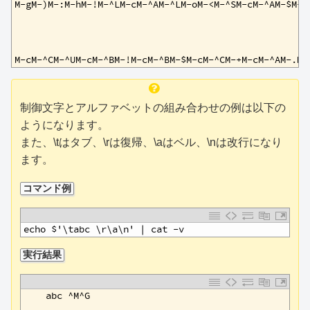
1
M-gM-)M-:M-hM-!M-^LM-cM-^AM-^LM-oM-<M-^SM-cM-^AM-$M-c
2
3
4
5
M-cM-^CM-^UM-cM-^BM-!M-cM-^BM-$M-cM-^CM-+M-cM-^AM-.M-
制御文字とアルファベットの組み合わせの例は以下の
ようになります。
また、\tはタブ、\rは復帰、\aはベル、\nは改行になり
ます。
コマンド例
1
echo $'\tabc \r\a\n' | cat -v
実行結果
1
    abc ^M^G
2