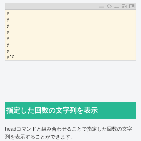
1
y
2
y
3
y
4
y
5
y
6
y
7
y
8
y^C
指定した回数の文字列を表示
headコマンドと組み合わせることで指定した回数の文字
列を表示することができます。