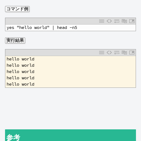
コマンド例
1
yes "hello world" | head -n5
実行結果
1
hello world
2
hello world
3
hello world
4
hello world
5
hello world
参考