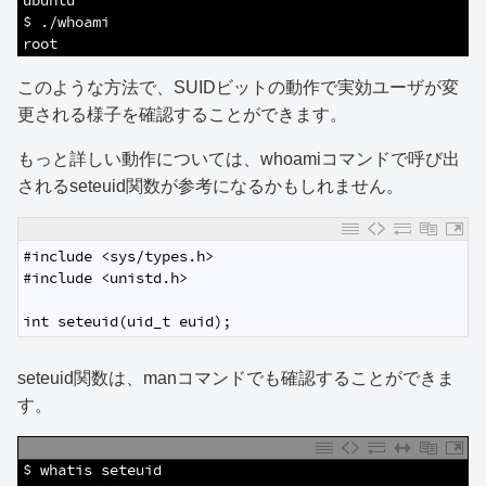
2
ubuntu
3
$ ./whoami
4
root
このような方法で、SUIDビットの動作で実効ユーザが変
更される様子を確認することができます。
もっと詳しい動作については、whoamiコマンドで呼び出
されるseteuid関数が参考になるかもしれません。
1
#include <sys/types.h>
2
#include <unistd.h>
3
4
int seteuid(uid_t euid);
seteuid関数は、manコマンドでも確認することができま
す。
1
$ whatis seteuid