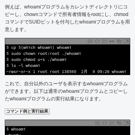
例えば、whoamiプログラムをカレントディレクトリにコ
ピーし、chownコマンドで所有者情報をrootにし、chmod
コマンドでSUIDビットを付与したwhoamiプログラムを用
意します。
1
$ cp $(which whoami) whoami
2
$ sudo chown root:root ./whoami
3
$ sudo chmod u+s ./whoami
4
$ ls -l whoami 
5
-rwsr-xr-x 1 root root 138560  2月  9 09:26 whoami
これで、自分以外のユーザを表示するwhoamiプログラム
ができます。以下は通常のwhoamiプログラムとコピーし
たwhoamiプログラムの実行結果になります。
コマンド例と実行結果
1
$ whoami