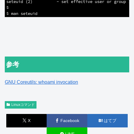
2
seteuid (2)          - set effective user or group ID
3
$
4
$ man seteuid
参考
GNU Coreutils: whoami invocation
Linuxコマンド
X
Facebook
はてブ
LINE