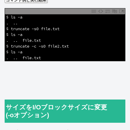
コマンド例と実行結果
1
$ ls -a
2
.  ..
3
$ truncate -s0 file.txt
4
$ ls -a
5
.  ..  file.txt
6
$ truncate -c -s0 file2.txt
7
$ ls -a
8
.  ..  file.txt
サイズをI/Oブロックサイズに変更
(-oオプション)