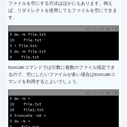
ファイルを空にする方法はほかにもあります。例え
ば、リダイレクトを使用してもファイルを空にできま
す。
1
$ du -b file.txt 
2
10    file.txt
3
$ > file.txt 
4
$ du -b file.txt 
5
0    file.txt
truncateコマンドでは引数に複数のファイル指定でき
るので、空にしたいファイルが多い場合はtruncateコ
マンドを利用するとよいでしょう。
1
$ du -b *
2
10    file.txt
3
20    file2.txt
4
$ truncate -s0 *
5
$ du -b *
6
0    file.txt