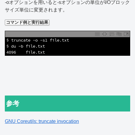
-oオプションを用いると-sオプションの単位がI/Oブロック
サイズ単位に変更されます。
コマンド例と実行結果
1
$ truncate -o -s1 file.txt
2
$ du -b file.txt 
3
4096    file.txt
参考
GNU Coreutils: truncate invocation