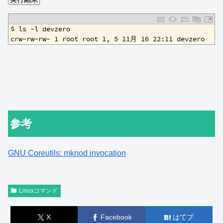
1
$ ls -l devzero
2
crw-rw-rw- 1 root root 1, 5 11月 16 22:11 devzero
参考
GNU Coreutils: mknod invocation
Linuxコマンド
X
Facebook
はてブ