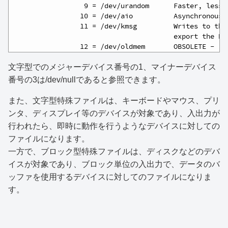
10
                  9 = /dev/urandom      Faster, less 
11
                 10 = /dev/aio          Asynchronous 
12
                 11 = /dev/kmsg         Writes to thi
13
                                        export the bu
14
                 12 = /dev/oldmem       OBSOLETE - re
文字型でのメジャーデバイス番号の1、マイナーデバイス
番号の3は/dev/nullであると参照できます。
また、文字型特殊ファイルは、キーボードやマウス、プリ
ンタ、ディスプレイ等のデバイスが対象であり、入出力が
行われたら、即時に動作を行うようなデバイスに対しての
ファイルになります。
一方で、ブロック型特殊ファイルは、ディスクなどのデバ
イスが対象であり、ブロック単位の入出力で、データのバ
ッファを使用するデバイスに対してのファイルになりま
す。