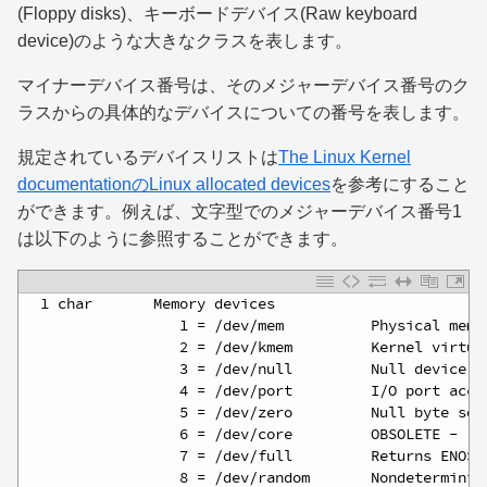
(Floppy disks)、キーボードデバイス(Raw keyboard
device)のような大きなクラスを表します。
マイナーデバイス番号は、そのメジャーデバイス番号のク
ラスからの具体的なデバイスについての番号を表します。
規定されているデバイスリストは
The Linux Kernel
documentationのLinux allocated devices
を参考にすること
ができます。例えば、文字型でのメジャーデバイス番号1
は以下のように参照することができます。
1
  1 char       Memory devices
2
                  1 = /dev/mem          Physical memo
3
                  2 = /dev/kmem         Kernel virtua
4
                  3 = /dev/null         Null device
5
                  4 = /dev/port         I/O port acce
6
                  5 = /dev/zero         Null byte sou
7
                  6 = /dev/core         OBSOLETE - re
8
                  7 = /dev/full         Returns ENOSP
9
                  8 = /dev/random       Nondeterminis