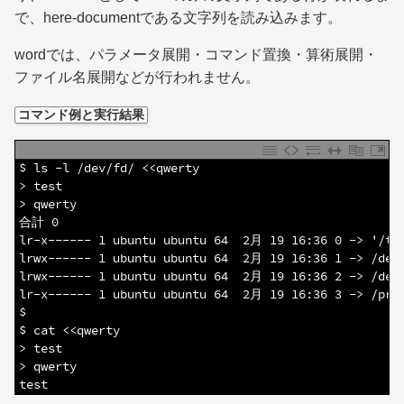
で、here-documentである文字列を読み込みます。
wordでは、パラメータ展開・コマンド置換・算術展開・
ファイル名展開などが行われません。
コマンド例と実行結果
1
$ ls -l /dev/fd/ <<qwerty
2
> test
3
> qwerty
4
合計 0
5
lr-x------ 1 ubuntu ubuntu 64  2月 19 16:36 0 -> '/tm
6
lrwx------ 1 ubuntu ubuntu 64  2月 19 16:36 1 -> /dev
7
lrwx------ 1 ubuntu ubuntu 64  2月 19 16:36 2 -> /dev
8
lr-x------ 1 ubuntu ubuntu 64  2月 19 16:36 3 -> /pro
9
$
10
$ cat <<qwerty
11
> test
12
> qwerty
13
test