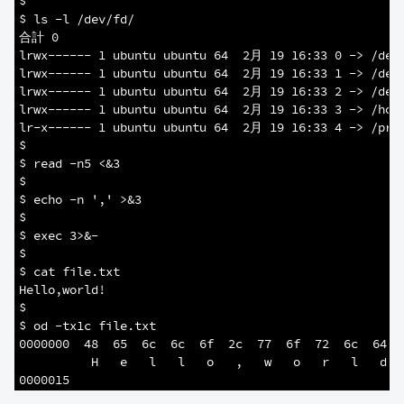
5
$
6
$ ls -l /dev/fd/
7
合計 0
8
lrwx------ 1 ubuntu ubuntu 64  2月 19 16:33 0 -> /dev
9
lrwx------ 1 ubuntu ubuntu 64  2月 19 16:33 1 -> /dev
10
lrwx------ 1 ubuntu ubuntu 64  2月 19 16:33 2 -> /dev
11
lrwx------ 1 ubuntu ubuntu 64  2月 19 16:33 3 -> /hom
12
lr-x------ 1 ubuntu ubuntu 64  2月 19 16:33 4 -> /pro
13
$
14
$ read -n5 <&3
15
$
16
$ echo -n ',' >&3
17
$
18
$ exec 3>&-
19
$
20
$ cat file.txt 
21
Hello,world!
22
$
23
$ od -tx1c file.txt 
24
0000000  48  65  6c  6c  6f  2c  77  6f  72  6c  64  
25
          H   e   l   l   o   ,   w   o   r   l   d  
26
0000015