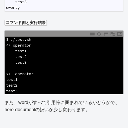
15
    test3
16
qwerty
コマンド例と実行結果
1
$ ./test.sh
2
<< operator
3
    test1
4
    test2
5
    test3
6
7
<<- operator
8
test1
9
test2
10
test3
また、wordがすべて引用符に囲まれているかどうかで、
here-documentの扱いが少し変わります。