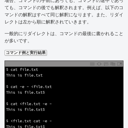
場合、コマンドの手前にあっても、コマンドの途中であっ
ても、コマンドの後でも解釈されます。例えば、以下のコ
マンドの解釈はすべて同じ解釈になります。また、リダイ
レクトは左から順に解釈されていきます。
一般的にリダイレクトは、コマンドの最後に書かれること
が多いです。
コマンド例と実行結果
1
$ cat file.txt 
2
This is file.txt
3
4
$ cat -e - <file.txt
5
This is file.txt$
6
7
$ cat <file.txt -e -
8
This is file.txt$
9
10
$ <file.txt cat -e -
11
This is file.txt$