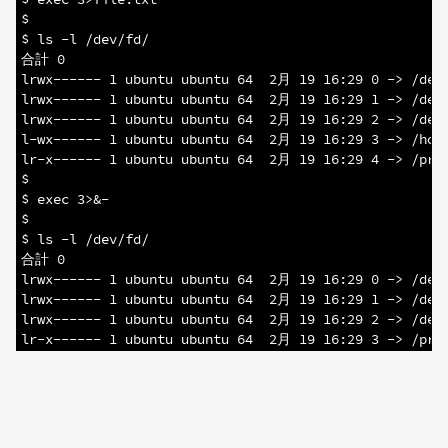
2
$
3
$ ls -l /dev/fd/
4
合計 0
5
lrwx------ 1 ubuntu ubuntu 64  2月 19 16:29 0 -> /dev
6
lrwx------ 1 ubuntu ubuntu 64  2月 19 16:29 1 -> /dev
7
lrwx------ 1 ubuntu ubuntu 64  2月 19 16:29 2 -> /dev
8
l-wx------ 1 ubuntu ubuntu 64  2月 19 16:29 3 -> /hom
9
lr-x------ 1 ubuntu ubuntu 64  2月 19 16:29 4 -> /pro
10
$
11
$ exec 3>&-
12
$
13
$ ls -l /dev/fd/
14
合計 0
15
lrwx------ 1 ubuntu ubuntu 64  2月 19 16:29 0 -> /dev
16
lrwx------ 1 ubuntu ubuntu 64  2月 19 16:29 1 -> /dev
17
lrwx------ 1 ubuntu ubuntu 64  2月 19 16:29 2 -> /dev
18
lr-x------ 1 ubuntu ubuntu 64  2月 19 16:29 3 -> /pro