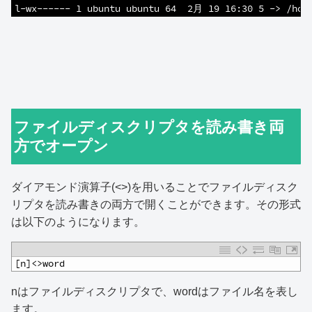
19
l-wx------ 1 ubuntu ubuntu 64  2月 19 16:30 5 -> /hom
ファイルディスクリプタを読み書き両
方でオープン
ダイアモンド演算子(<>)を用いることでファイルディスク
リプタを読み書きの両方で開くことができます。その形式
は以下のようになります。
1
[n]<>word
nはファイルディスクリプタで、wordはファイル名を表し
ます。