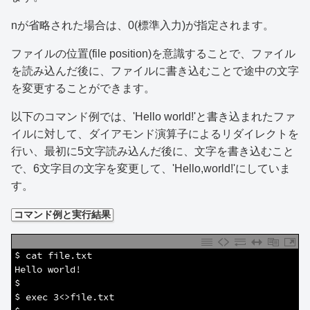
nが省略された場合は、0(標準入力)が指定されます。
ファイルの位置(file position)を意識することで、ファイル
を読み込んだ後に、ファイルに書き込むことで途中の文字
を変更することができます。
以下のコマンド例では、'Hello world!'と書き込まれたファ
イルに対して、ダイアモンド演算子によるリダイレクトを
行い、最初に5文字読み込んだ後に、文字を書き込むこと
で、6文字目の文字を変更して、'Hello,world!'にしていま
す。
コマンド例と実行結果
1
$ cat file.txt 
2
Hello world!
3
$
4
$ exec 3<>file.txt