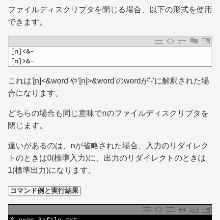
ファイルディスクリプタを閉じる場合、以下の形式を使用
できます。
1
[n]<&-
2
[n]>&-
これは'[n]<&word'や'[n]>&word'のwordが'-'に解釈された場
合になります。
どちらの場合も同じ意味でnのファイルディスクリプタを
閉じます。
違いがあるのは、nが省略された場合、入力のリダイレク
トのときは0(標準入力)に、出力のリダイレクトのときは
1(標準出力)になります。
コマンド例と実行結果
1
$ exec 3>file.txt