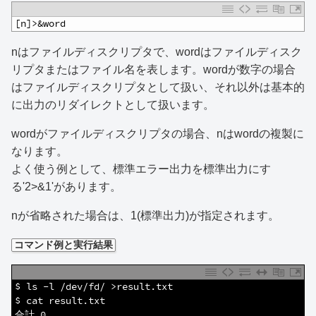
1
[n]>&word
nはファイルディスクリプタで、wordはファイルディスク
リプタまたはファイル名を表します。wordが数字の場合
はファイルディスクリプタとして扱い、それ以外は基本的
に出力のリダイレクトとして扱います。
wordがファイルディスクリプタの場合、nはwordの複製に
なります。
よく使う例として、標準エラー出力を標準出力にす
る'2>&1'があります。
nが省略された場合は、1(標準出力)が指定されます。
コマンド例と実行結果
1
$ ls -l /dev/fd/ >result.txt
2
$ cat result.txt 
3
合計 0