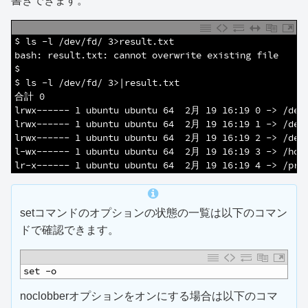
書きできます。
1
$ ls -l /dev/fd/ 3>result.txt 
2
bash: result.txt: cannot overwrite existing file
3
$
4
$ ls -l /dev/fd/ 3>|result.txt 
5
合計 0
6
lrwx------ 1 ubuntu ubuntu 64  2月 19 16:19 0 -> /dev
7
lrwx------ 1 ubuntu ubuntu 64  2月 19 16:19 1 -> /dev
8
lrwx------ 1 ubuntu ubuntu 64  2月 19 16:19 2 -> /dev
9
l-wx------ 1 ubuntu ubuntu 64  2月 19 16:19 3 -> /hom
10
lr-x------ 1 ubuntu ubuntu 64  2月 19 16:19 4 -> /pro
setコマンドのオプションの状態の一覧は以下のコマン
ドで確認できます。
1
set -o
noclobberオプションをオンにする場合は以下のコマ