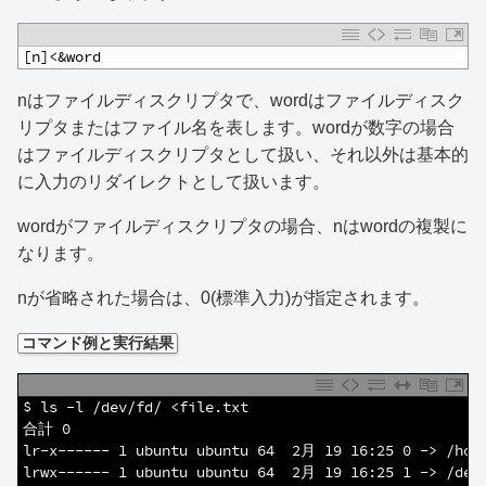
1
[n]<&word
nはファイルディスクリプタで、wordはファイルディスク
リプタまたはファイル名を表します。wordが数字の場合
はファイルディスクリプタとして扱い、それ以外は基本的
に入力のリダイレクトとして扱います。
wordがファイルディスクリプタの場合、nはwordの複製に
なります。
nが省略された場合は、0(標準入力)が指定されます。
コマンド例と実行結果
1
$ ls -l /dev/fd/ <file.txt
2
合計 0
3
lr-x------ 1 ubuntu ubuntu 64  2月 19 16:25 0 -> /hom
4
lrwx------ 1 ubuntu ubuntu 64  2月 19 16:25 1 -> /dev