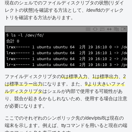
現在のシェルでのファイルディスクリプタの状態(リダイ
レクトの状態)を確認する方法として、/dev/fdのディレク
トリを確認する方法があります。
1
$ ls -l /dev/fd/
2
合計 0
3
lrwx------ 1 ubuntu ubuntu 64  2月 19 16:10 0 -> /dev
4
lrwx------ 1 ubuntu ubuntu 64  2月 19 16:10 1 -> /dev
5
lrwx------ 1 ubuntu ubuntu 64  2月 19 16:10 2 -> /dev
6
lr-x------ 1 ubuntu ubuntu 64  2月 19 16:10 3 -> /pro
ファイルディスクリプタの
0は標準入力
、
1は標準出力
、
2
は標準エラー出力
になります。また、
9より大きいファイ
ルディスクリプタ
はシェルが内部で使用する可能性があ
り、競合が起きるかもしれないため、使用する場合は注意
が必要になります。
ここでのそれぞれのシンボリック先の/dev/pts/8は現在の
端末を示します。例えば、ttyコマンドを用いると現在の端