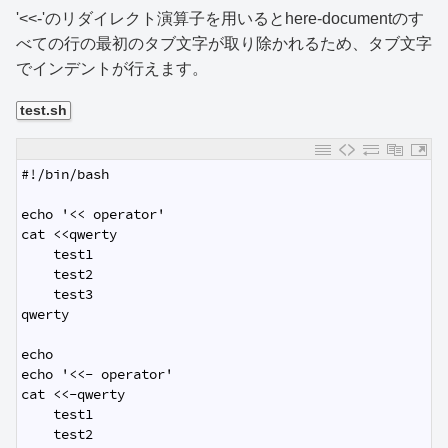
'<<-'のリダイレクト演算子を用いるとhere-documentのす
べての行の最初のタブ文字が取り除かれるため、タブ文字
でインデントが行えます。
test.sh
1
#!/bin/bash
2
3
echo '<< operator'
4
cat <<qwerty
5
    test1
6
    test2
7
    test3
8
qwerty
9
10
echo
11
echo '<<- operator'
12
cat <<-qwerty
13
    test1
14
    test2