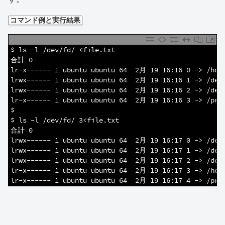
コマンド例と実行結果
1
$ ls -l /dev/fd/ <file.txt
2
合計 0
3
lr-x------ 1 ubuntu ubuntu 64  2月 19 16:16 0 -> /hom
4
lrwx------ 1 ubuntu ubuntu 64  2月 19 16:16 1 -> /dev
5
lrwx------ 1 ubuntu ubuntu 64  2月 19 16:16 2 -> /dev
6
lr-x------ 1 ubuntu ubuntu 64  2月 19 16:16 3 -> /pro
7
$
8
$ ls -l /dev/fd/ 3<file.txt
9
合計 0
10
lrwx------ 1 ubuntu ubuntu 64  2月 19 16:17 0 -> /dev
11
lrwx------ 1 ubuntu ubuntu 64  2月 19 16:17 1 -> /dev
12
lrwx------ 1 ubuntu ubuntu 64  2月 19 16:17 2 -> /dev
13
lr-x------ 1 ubuntu ubuntu 64  2月 19 16:17 3 -> /hom
14
lr-x------ 1 ubuntu ubuntu 64  2月 19 16:17 4 -> /pro