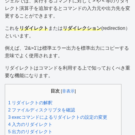
シェルでは、実行するコマンドに対して'>'や'<'等のリダイ
レクト演算子を追加するとコマンドの入力元や出力先を変
更することができます。
これを
リダイレクト
または
リダイレクション
(redirection）
といいます。
例えば、'2&>1'は標準エラー出力を標準出力にコピーする
意味でよく使用されます。
リダイレクトはコマンドを利用する上で知っておくべき重
要な機能になります。
目次
[
非表示
]
1
リダイレクトの解釈
2
ファイルディスクリプタを確認
3
execコマンドによるリダイレクトの設定の変更
4
入力のリダイレクト
5
出力のリダイレクト