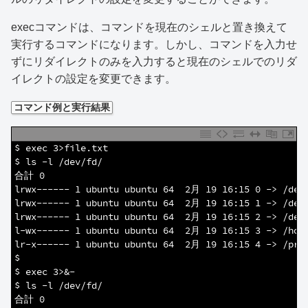
execコマンドは、コマンドを現在のシェルと置き換えて
実行するコマンドになります。しかし、コマンドを入力せ
ずにリダイレクトのみを入力すると現在のシェルでのリダ
イレクトの設定を変更できます。
コマンド例と実行結果
1
$ exec 3>file.txt
2
$ ls -l /dev/fd/
3
合計 0
4
lrwx------ 1 ubuntu ubuntu 64  2月 19 16:15 0 -> /dev
5
lrwx------ 1 ubuntu ubuntu 64  2月 19 16:15 1 -> /dev
6
lrwx------ 1 ubuntu ubuntu 64  2月 19 16:15 2 -> /dev
7
l-wx------ 1 ubuntu ubuntu 64  2月 19 16:15 3 -> /hom
8
lr-x------ 1 ubuntu ubuntu 64  2月 19 16:15 4 -> /pro
9
$
10
$ exec 3>&-
11
$ ls -l /dev/fd/
12
合計 0