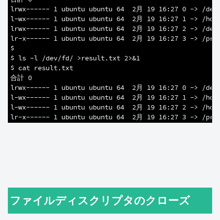
4
lrwx------ 1 ubuntu ubuntu 64  2月 19 16:27 0 -> /dev
5
l-wx------ 1 ubuntu ubuntu 64  2月 19 16:27 1 -> /hom
6
lrwx------ 1 ubuntu ubuntu 64  2月 19 16:27 2 -> /dev
7
lr-x------ 1 ubuntu ubuntu 64  2月 19 16:27 3 -> /pro
8
$
9
$ ls -l /dev/fd/ >result.txt 2>&1
10
$ cat result.txt 
11
合計 0
12
lrwx------ 1 ubuntu ubuntu 64  2月 19 16:27 0 -> /dev
13
l-wx------ 1 ubuntu ubuntu 64  2月 19 16:27 1 -> /hom
14
l-wx------ 1 ubuntu ubuntu 64  2月 19 16:27 2 -> /hom
15
lr-x------ 1 ubuntu ubuntu 64  2月 19 16:27 3 -> /pro
ファイルディスクリプタのクローズ