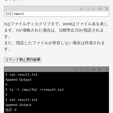
1
[n]>>word
nはファイルディスクリプタで、wordはファイル名を表し
ます。nが省略された場合は、1(標準出力)が指定されま
す。
また、指定したファイルが存在しない場合は作成されま
す。
コマンド例と実行結果
1
$ cat result.txt 
2
Append Output
3
$
4
$ ls -l /dev/fd/ >>result.txt
5
$
6
$ cat result.txt 
7
Append Output
8
合計 0