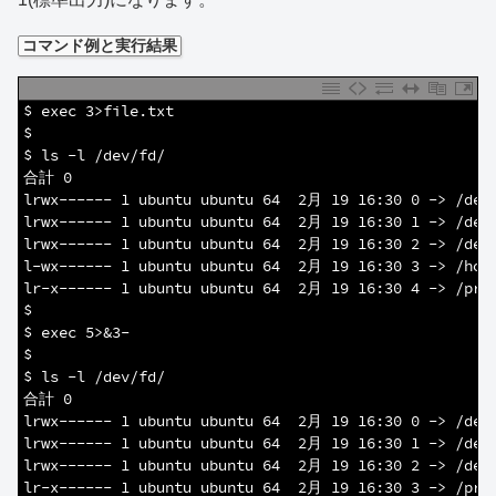
コマンド例と実行結果
1
$ exec 3>file.txt
2
$
3
$ ls -l /dev/fd/
4
合計 0
5
lrwx------ 1 ubuntu ubuntu 64  2月 19 16:30 0 -> /dev
6
lrwx------ 1 ubuntu ubuntu 64  2月 19 16:30 1 -> /dev
7
lrwx------ 1 ubuntu ubuntu 64  2月 19 16:30 2 -> /dev
8
l-wx------ 1 ubuntu ubuntu 64  2月 19 16:30 3 -> /hom
9
lr-x------ 1 ubuntu ubuntu 64  2月 19 16:30 4 -> /pro
10
$
11
$ exec 5>&3-
12
$
13
$ ls -l /dev/fd/
14
合計 0
15
lrwx------ 1 ubuntu ubuntu 64  2月 19 16:30 0 -> /dev
16
lrwx------ 1 ubuntu ubuntu 64  2月 19 16:30 1 -> /dev
17
lrwx------ 1 ubuntu ubuntu 64  2月 19 16:30 2 -> /dev
18
lr-x------ 1 ubuntu ubuntu 64  2月 19 16:30 3 -> /pro