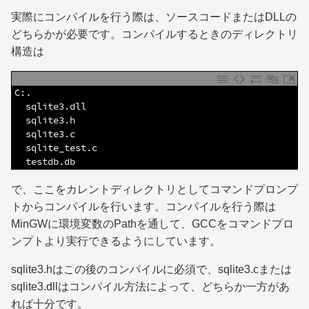
実際にコンパイルを行う際は、ソースコードまたはDLLの
どちらかが必要です。コンパイルするときのディレクトリ
構造は
1
C:.
2
  sqlite3.dll
3
  sqlite3.h
4
  sqlite3.c
5
  sqlite_test.c
6
  testdb.db
で、ここをカレントディレクトリとしてコマンドプロンプ
トからコンパイルを行います。コンパイルを行う際は
MinGWに環境変数のPathを通して、GCCをコマンドプロ
ンプトより実行できるようにしています。
sqlite3.hはこの後のコンパイルに必須で、sqlite3.cまたは
sqlite3.dllはコンパイル方法によって、どちらか一方があ
れば十分です。