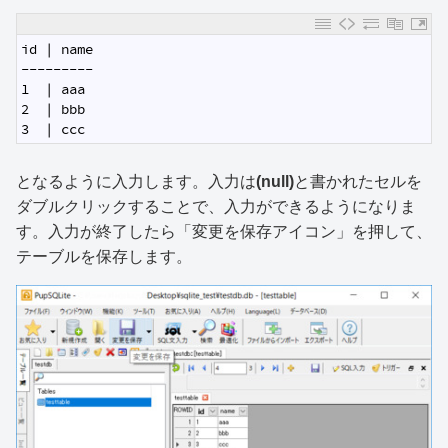
1
id | name
2
---------
3
1  | aaa
4
2  | bbb
5
3  | ccc
となるように入力します。入力は
(null)
と書かれたセルを
ダブルクリックすることで、入力ができるようになりま
す。入力が終了したら「変更を保存アイコン」を押して、
テーブルを保存します。