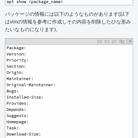
1
apt show <package_name>
パッケージの情報には以下のようなものがあります(以下
はvimの情報を参考に作成しその内容を削除したひな形み
たいなものになります)。
1
Package:
2
Version:
3
Priority:
4
Section:
5
Origin:
6
Maintainer:
7
Original-Maintainer:
8
Bugs:
9
Installed-Size:
10
Provides:
11
Depends: 
12
Suggests: 
13
Homepage: 
14
Task: 
15
Download-Size: 