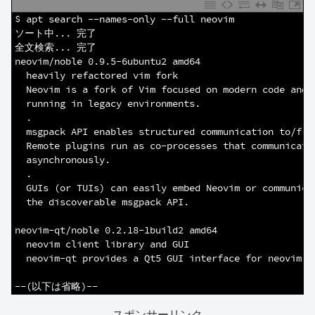
1
$ apt search --names-only --full neovim
2
ソート中... 完了
3
全文検索... 完了  
4
neovim/noble 0.9.5-6ubuntu2 amd64
5
  heavily refactored vim fork
6
  Neovim is a fork of Vim focused on modern code and 
7
  running in legacy environments.
8
  .
9
  msgpack API enables structured communication to/fro
10
  Remote plugins run as co-processes that communicate
11
  asynchronously.
12
  .
13
  GUIs (or TUIs) can easily embed Neovim or communica
14
  the discoverable msgpack API.
15
16
neovim-qt/noble 0.2.18-1build2 amd64
17
  neovim client library and GUI
18
  neovim-qt provides a Qt5 GUI interface for neovim
19
20
--(以下は省略)--
スポンサーリンク