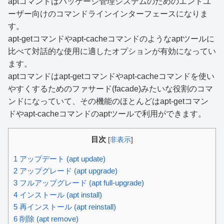
aptコマンドはパッケージ管理システムのためのエンドユ
ーザー向けのコマンドラインインターフェースになりま
す。
apt-getコマンドやapt-cacheコマンドのようなaptツールに
比べて対話的な使用に適したオプションが有効になってい
ます。
aptコマンドはapt-getコマンドやapt-cacheコマンドを使い
やすくするためのファサード(facade)みたいな役割のコマ
ンドになっていて、その機能のほとんどはapt-getコマン
ドやapt-cacheコマンドのaptツールで利用ができます。
目次
[
非表示
]
1
アップデート (apt update)
2
アップグレード (apt upgrade)
3
フルアップグレード (apt full-upgrade)
4
インストール (apt install)
5
再インストール (apt reinstall)
6
削除 (apt remove)